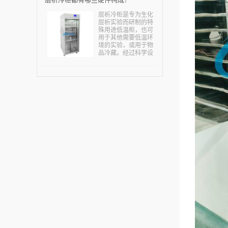
需求量不断增多。真
空干燥设备及技术由
层析冷柜是专为生化
于具有低温干燥、有
层析实验而研制的特
效成分破坏少、疏松
殊用途低温柜，也可
易溶化吸收、干燥和
用于其他需要低温环
灭菌同时进行的优
境的实验，或用于物
点，从而能确保产品
品冷藏。经过科学设
有效成分高、无菌指
计，冷柜总高度一般
标高、口服吸收好。
不超过2米，便于进出
业内人士指出，国内
房间和电梯。层析冷
企业已经加快研究真
柜主要用在生命科学
空干燥技术，某些企
研究的高校学科和科
业还取得了突破性的
研院所，主要用来进
进展，一定程度上降
行各种酶类，肽类，
低了能耗，减轻了污
大分子，核酸等物质
染，为社会带来了更
的生化层析分析试
多的效益和价值，为
验。也可用于其他需
实现绿色生产，低碳
要低温环境的实验，
生产做出应有的贡
或用于物品冷藏。专
献。...
门为对温度要求很高
的各种应用设计，可
以在箱内操作层析设
备和其它简易安装的
仪器和设备。...