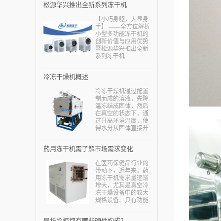
松源华兴推出全新系列冻干机
【小巧身躯，大显身
手】 ——全方位解析
小型多功能冻干机的
创新价值与应用优势
暨松源华兴推出全新
系列冻干机...
冷冻干燥机概述
冷冻干燥机通过配置
制而成的溶液，先降
温冻结成固体，然后
在真空的状态下，通
过升高环境温度，使
得水分从固体直接升
华为水蒸气，减少制
品中的水分，从而保
药用冻干机需了解市场需求变化
证物质中的热敏成分
得到保护，也可以保
在医药保健品行业的
证物质中一些易氧化
带动下，近年来，药
的成分损失减少，确
用冻干机需求量逐渐
保制品不会出现问
增大，尤其是真空冷
题。...
冻干燥设备中的较大
规格设备、具有功能
组合(如制粒—干燥、
干燥—过滤)的设备等
层析冷柜都有哪些硬件构成？