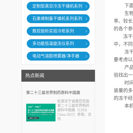
下面就
定制型真空冷冻干燥机系列
生物制
石墨烯制备干燥机系列系列
率、较长
的各个参
数控层析实验冷柜系列
冻干曲
多功能低温旋冻仪系列
中，不同
冻干曲
电动气溶胶喷雾器/净手器
要考虑以
产品的
验找出一
热点新闻
时间不
装量的多
第二十三届世界制药原料中国展
的冻干经
松源冻干诚邀您莅临
（CPHI China 2025）
本机可
第二十三届世界制药
原料中国展（CPHI
China 2025）参观、合
作...