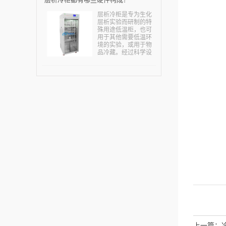
需求量不断增多。真
空干燥设备及技术由
层析冷柜是专为生化
于具有低温干燥、有
层析实验而研制的特
效成分破坏少、疏松
殊用途低温柜，也可
易溶化吸收、干燥和
用于其他需要低温环
灭菌同时进行的优
境的实验，或用于物
点，从而能确保产品
品冷藏。经过科学设
有效成分高、无菌指
计，冷柜总高度一般
标高、口服吸收好。
不超过2米，便于进出
业内人士指出，国内
房间和电梯。层析冷
企业已经加快研究真
柜主要用在生命科学
空干燥技术，某些企
研究的高校学科和科
业还取得了突破性的
研院所，主要用来进
进展，一定程度上降
行各种酶类，肽类，
低了能耗，减轻了污
大分子，核酸等物质
染，为社会带来了更
的生化层析分析试
多的效益和价值，为
验。也可用于其他需
实现绿色生产，低碳
要低温环境的实验，
生产做出应有的贡
或用于物品冷藏。专
献。...
门为对温度要求很高
的各种应用设计，可
以在箱内操作层析设
备和其它简易安装的
仪器和设备。...
上一篇：