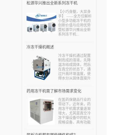
松源华兴推出全新系列冻干机
【小巧身躯，大显身
手】 ——全方位解析
小型多功能冻干机的
创新价值与应用优势
暨松源华兴推出全新
系列冻干机...
冷冻干燥机概述
冷冻干燥机通过配置
制而成的溶液，先降
温冻结成固体，然后
在真空的状态下，通
过升高环境温度，使
得水分从固体直接升
华为水蒸气，减少制
品中的水分，从而保
药用冻干机需了解市场需求变化
证物质中的热敏成分
得到保护，也可以保
在医药保健品行业的
证物质中一些易氧化
带动下，近年来，药
的成分损失减少，确
用冻干机需求量逐渐
保制品不会出现问
增大，尤其是真空冷
题。...
冻干燥设备中的较大
规格设备、具有功能
组合(如制粒—干燥、
干燥—过滤)的设备等
层析冷柜都有哪些硬件构成？