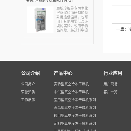
需求量不断增多。真
空干燥设备及技术由
层析冷柜是专为生化
于具有低温干燥、有
层析实验而研制的特
效成分破坏少、疏松
殊用途低温柜，也可
易溶化吸收、干燥和
用于其他需要低温环
灭菌同时进行的优
境的实验，或用于物
点，从而能确保产品
上一篇：
品冷藏。经过科学设
有效成分高、无菌指
计，冷柜总高度一般
标高、口服吸收好。
不超过2米，便于进出
业内人士指出，国内
房间和电梯。层析冷
企业已经加快研究真
柜主要用在生命科学
空干燥技术，某些企
研究的高校学科和科
业还取得了突破性的
研院所，主要用来进
进展，一定程度上降
行各种酶类，肽类，
低了能耗，减轻了污
大分子，核酸等物质
染，为社会带来了更
的生化层析分析试
多的效益和价值，为
公司介绍
产品中心
行业应用
验。也可用于其他需
实现绿色生产，低碳
要低温环境的实验，
生产做出应有的贡
或用于物品冷藏。专
公司简介
实验型真空冷冻干燥机
献。...
用户现场
门为对温度要求很高
的各种应用设计，可
荣誉资质
中试型真空冷冻干燥机
客户一览
以在箱内操作层析设
工作展示
医用型真空冷冻干燥机系列
备和其它简易安装的
仪器和设备。...
食品型真空冷冻干燥机系列
通用型真空冷冻干燥机系列
定制型真空冷冻干燥机系列