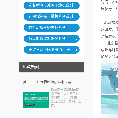
时间：20
定制型真空冷冻干燥机系列
展位号：S3
石墨烯制备干燥机系列系列
北京松源华兴
数控层析实验冷柜系列
的研发、
对性解决
多功能低温旋冻仪系列
北京松源
电动气溶胶喷雾器/净手器
成都等地
加拿大等
热点新闻
第二十三届世界制药原料中国展
松源冻干诚邀您莅临
（CPHI China 2025）
第二十三届世界制药
原料中国展（CPHI
China 2025）参观、合
作...