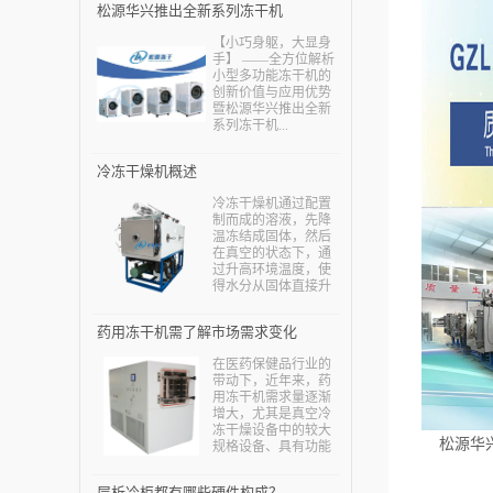
松源华兴推出全新系列冻干机
【小巧身躯，大显身
手】 ——全方位解析
小型多功能冻干机的
创新价值与应用优势
暨松源华兴推出全新
系列冻干机...
冷冻干燥机概述
冷冻干燥机通过配置
制而成的溶液，先降
温冻结成固体，然后
在真空的状态下，通
过升高环境温度，使
得水分从固体直接升
华为水蒸气，减少制
品中的水分，从而保
药用冻干机需了解市场需求变化
证物质中的热敏成分
得到保护，也可以保
在医药保健品行业的
证物质中一些易氧化
带动下，近年来，药
的成分损失减少，确
用冻干机需求量逐渐
保制品不会出现问
增大，尤其是真空冷
题。...
冻干燥设备中的较大
松源华兴
规格设备、具有功能
组合(如制粒—干燥、
干燥—过滤)的设备等
层析冷柜都有哪些硬件构成？