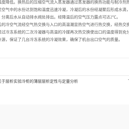
温度降低。换热后的压缩空气流入蒸发器通过蒸发器的换热功能与制冷剂
显空气中的水份达到饱和温度迅速冷凝，冷凝后的水份经凝聚后形成水滴
，分离后水从自动排水阀处排出。经降温后的空气压力露点可达2℃。
冷空气流经空气热交换与入口的高温潮显热空气进行热交换，经热交换
经过冷冻系统的二次冷凝器与高温的冷媒再次热交换使出口的温度得到充
冷源，保证了几台冷冻系统的冷凝效果，确保了机台出口空气的质量。
关于层析实验冷柜的薄层层析定性与定量分析