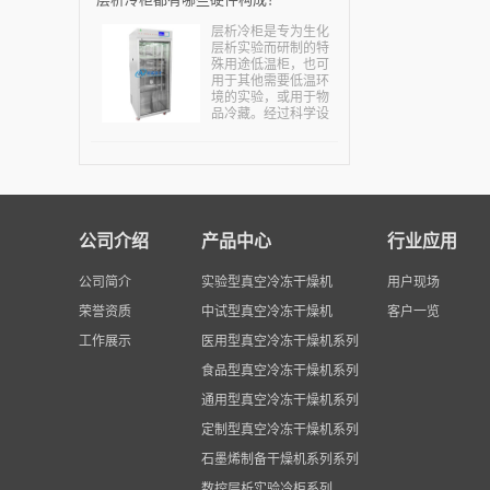
需求量不断增多。真
空干燥设备及技术由
层析冷柜是专为生化
于具有低温干燥、有
层析实验而研制的特
效成分破坏少、疏松
殊用途低温柜，也可
易溶化吸收、干燥和
用于其他需要低温环
灭菌同时进行的优
境的实验，或用于物
点，从而能确保产品
品冷藏。经过科学设
有效成分高、无菌指
计，冷柜总高度一般
标高、口服吸收好。
不超过2米，便于进出
业内人士指出，国内
房间和电梯。层析冷
企业已经加快研究真
柜主要用在生命科学
空干燥技术，某些企
研究的高校学科和科
业还取得了突破性的
研院所，主要用来进
进展，一定程度上降
行各种酶类，肽类，
低了能耗，减轻了污
公司介绍
产品中心
行业应用
大分子，核酸等物质
染，为社会带来了更
的生化层析分析试
多的效益和价值，为
验。也可用于其他需
公司简介
实验型真空冷冻干燥机
实现绿色生产，低碳
用户现场
要低温环境的实验，
生产做出应有的贡
或用于物品冷藏。专
荣誉资质
中试型真空冷冻干燥机
客户一览
献。...
门为对温度要求很高
工作展示
医用型真空冷冻干燥机系列
的各种应用设计，可
以在箱内操作层析设
食品型真空冷冻干燥机系列
备和其它简易安装的
仪器和设备。...
通用型真空冷冻干燥机系列
定制型真空冷冻干燥机系列
石墨烯制备干燥机系列系列
数控层析实验冷柜系列