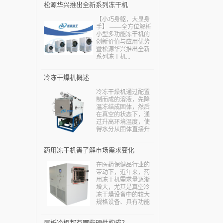
松源华兴推出全新系列冻干机
【小巧身躯，大显身
手】 ——全方位解析
小型多功能冻干机的
创新价值与应用优势
暨松源华兴推出全新
系列冻干机...
冷冻干燥机概述
冷冻干燥机通过配置
制而成的溶液，先降
温冻结成固体，然后
在真空的状态下，通
过升高环境温度，使
得水分从固体直接升
华为水蒸气，减少制
品中的水分，从而保
药用冻干机需了解市场需求变化
证物质中的热敏成分
得到保护，也可以保
在医药保健品行业的
证物质中一些易氧化
带动下，近年来，药
的成分损失减少，确
用冻干机需求量逐渐
保制品不会出现问
增大，尤其是真空冷
题。...
冻干燥设备中的较大
规格设备、具有功能
组合(如制粒—干燥、
干燥—过滤)的设备等
层析冷柜都有哪些硬件构成？