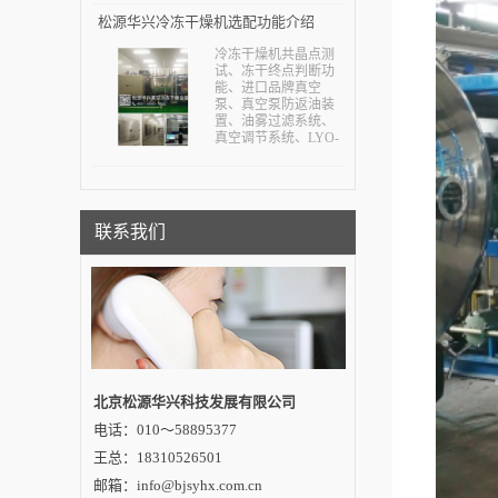
松源华兴冷冻干燥机选配功能介绍
冷冻干燥机共晶点测
试、冻干终点判断功
能、进口品牌真空
泵、真空泵防返油装
置、油雾过滤系统、
真空调节系统、LYO-
CONTROL软件系
统、数据记录仪、回
填过滤器、自动回填
及排水控制系统、外
接挂瓶装置、非标定
联系我们
制。...
北京松源华兴科技发展有限公司
电话：010～58895377
王总：18310526501
邮箱：info@bjsyhx.com.cn