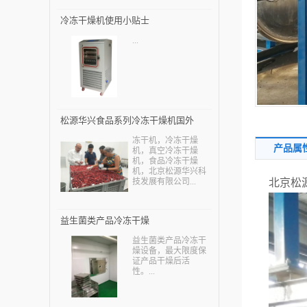
冷冻干燥机使用小贴士
...
松源华兴食品系列冷冻干燥机国外
冻干机，冷冻干燥
用户—土耳其
产品属
机，真空冷冻干燥
机，食品冷冻干燥
机，北京松源华兴科
技发展有限公司...
北京松
益生菌类产品冷冻干燥
益生菌类产品冷冻干
燥设备，最大限度保
证产品干燥后活
性。...