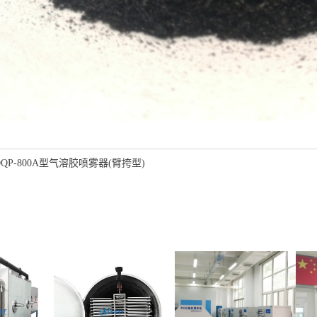
DQP-800A型气溶胶喷雾器(臂挎型)