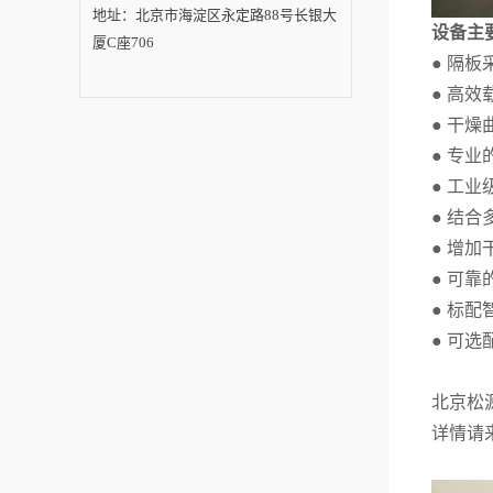
地址：北京市海淀区永定路88号长银大
设备主
厦C座706
● 隔
● 高
● 干
● 专
● 工
● 结
● 增
● 可
● 标
● 可
北京松
详情请来