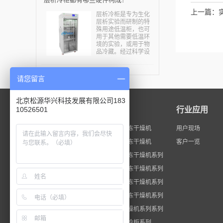
需求量不断增多。真
空干燥设备及技术由
上一篇：
层析冷柜是专为生化
于具有低温干燥、有
层析实验而研制的特
效成分破坏少、疏松
殊用途低温柜，也可
易溶化吸收、干燥和
用于其他需要低温环
灭菌同时进行的优
境的实验，或用于物
点，从而能确保产品
品冷藏。经过科学设
有效成分高、无菌指
计，冷柜总高度一般
标高、口服吸收好。
不超过2米，便于进出
业内人士指出，国内
房间和电梯。层析冷
企业已经加快研究真
请您留言
柜主要用在生命科学
空干燥技术，某些企
研究的高校学科和科
业还取得了突破性的
研院所，主要用来进
进展，一定程度上降
北京松源华兴科技发展有限公司183
行各种酶类，肽类，
低了能耗，减轻了污
10526501
公司介绍
产品中心
行业应用
大分子，核酸等物质
染，为社会带来了更
的生化层析分析试
多的效益和价值，为
验。也可用于其他需
公司简介
实验型真空冷冻干燥机
实现绿色生产，低碳
用户现场
要低温环境的实验，
生产做出应有的贡
或用于物品冷藏。专
荣誉资质
中试型真空冷冻干燥机
客户一览
献。...
门为对温度要求很高
工作展示
医用型真空冷冻干燥机系列
的各种应用设计，可
以在箱内操作层析设
食品型真空冷冻干燥机系列
备和其它简易安装的
仪器和设备。...
通用型真空冷冻干燥机系列
定制型真空冷冻干燥机系列
石墨烯制备干燥机系列系列
数控层析实验冷柜系列