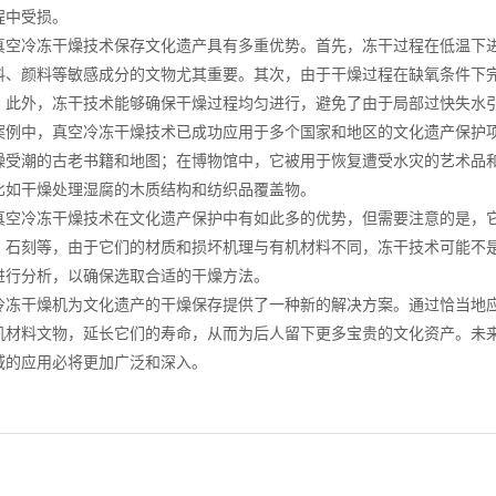
程中受损。
冷冻干燥技术保存文化遗产具有多重优势。首先，冻干过程在低温下进
料、颜料等敏感成分的文物尤其重要。其次，由于干燥过程在缺氧条件下
。此外，冻干技术能够确保干燥过程均匀进行，避免了由于局部过快失水
中，真空冷冻干燥技术已成功应用于多个国家和地区的文化遗产保护项
燥受潮的古老书籍和地图；在博物馆中，它被用于恢复遭受水灾的艺术品
比如干燥处理湿腐的木质结构和纺织品覆盖物。
冷冻干燥技术在文化遗产保护中有如此多的优势，但需要注意的是，它
、石刻等，由于它们的材质和损坏机理与有机材料不同，冻干技术可能不
进行分析，以确保选取合适的干燥方法。
干燥机为文化遗产的干燥保存提供了一种新的解决方案。通过恰当地应
机材料文物，延长它们的寿命，从而为后人留下更多宝贵的文化资产。未
域的应用必将更加广泛和深入。