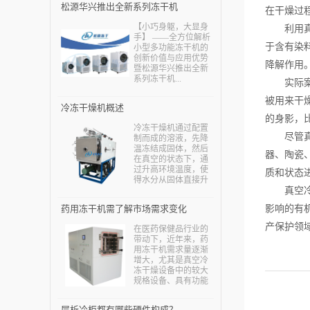
松源华兴推出全新系列冻干机
在干燥过
【小巧身躯，大显身
利用真空
手】 ——全方位解析
于含有染
小型多功能冻干机的
创新价值与应用优势
降解作用
暨松源华兴推出全新
系列冻干机...
实际案例
被用来干
冷冻干燥机概述
的身影，
冷冻干燥机通过配置
尽管真空
制而成的溶液，先降
温冻结成固体，然后
器、陶瓷
在真空的状态下，通
过升高环境温度，使
质和状态
得水分从固体直接升
华为水蒸气，减少制
真空冷冻
品中的水分，从而保
药用冻干机需了解市场需求变化
影响的有
证物质中的热敏成分
得到保护，也可以保
产保护领
在医药保健品行业的
证物质中一些易氧化
带动下，近年来，药
的成分损失减少，确
用冻干机需求量逐渐
保制品不会出现问
增大，尤其是真空冷
题。...
冻干燥设备中的较大
规格设备、具有功能
组合(如制粒—干燥、
干燥—过滤)的设备等
层析冷柜都有哪些硬件构成？