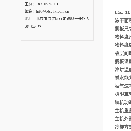
王总：18310526501
邮箱：info@bjsyhx.com.cn
LGJ-
地址：北京市海淀区永定路88号长银大
冻干面
厦C座706
搁板尺
物料盘
物料盘
板层间
搁板温
冷阱温
捕水能
抽气速
极限真
装机功
主机重
主机外
冷却方