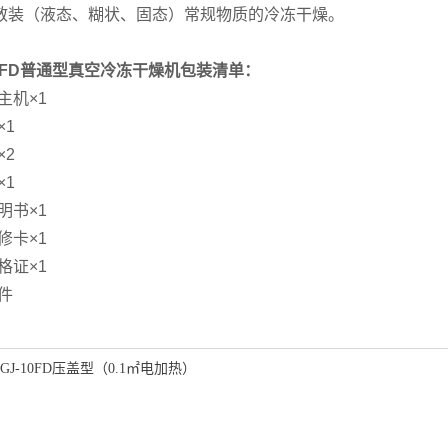
散装（液态、糊状、固态）常规物质的冷冻干燥。
10FD普通型真空冷冻干燥机包装清单：
主机×1
×1
×2
×1
明书×1
修卡×1
格证×1
件
LGJ-10FD压盖型（0.1㎡电加热）