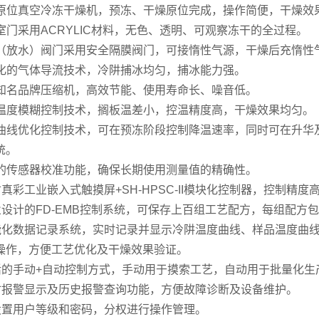
方仓原位真空冷冻干燥机，预冻、干燥原位完成，操作简便，干燥效
燥室门采用ACRYLIC材料，无色、透明、可观察冻干的全过程。
充气（放水）阀门采用安全隔膜阀门，可接惰性气源，干燥后充惰
专业化的气体导流技术，冷阱捕冰均匀，捕冰能力强。
国际知名品牌压缩机，高效节能、使用寿命长、噪音低。
隔板温度模糊控制技术，搁板温差小，控温精度高，干燥效果均匀。
冻干曲线优化控制技术，可在预冻阶段控制降温速率，同时可在升
统。
强大的传感器校准功能，确保长期使用测量值的精确性。
英寸真彩工业嵌入式触摸屏+SH-HPSC-II模块化控制器，控制精
 专业设计的FD-EMB控制系统，可保存上百组工艺配方，每组配方
 智能化数据记录系统，实时记录并显示冷阱温度曲线、样品温度
操作，方便工艺优化及干燥效果验证。
 灵活的手动+自动控制方式，手动用于摸索工艺，自动用于批量化生
 实时报警显示及历史报警查询功能，方便故障诊断及设备维护。
 可设置用户等级和密码，分权进行操作管理。