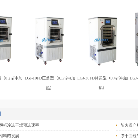
型（0.2㎡电加
LGJ-10FD压盖型（0.1㎡电加
LGJ-30FD普通型（0.4㎡电加
LG
）
热）
热）
闻
解析冷冻干燥预冻速率
防火阀产
材料的发展
冻干曲线