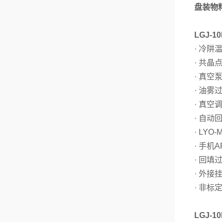
盘装物
LGJ-
· 冷阱温
· 共晶
· 真空
· 油雾
· 真空
· 自动
· LYO
· 手机
· 回填
· 外接
· 非标
LGJ-