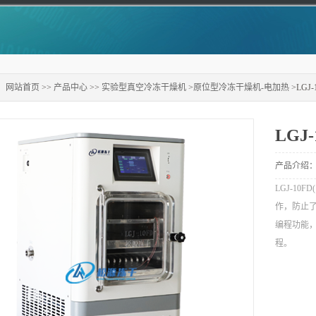
：
网站首页
>>
产品中心
>>
实验型真空冷冻干燥机
>
原位型冷冻干燥机-电加热
>LGJ
LGJ
产品介绍
LGJ-1
作，防止
编程功能
程。