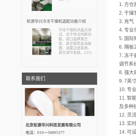
1. 
2. 干
松源华兴冷冻干燥机选配功能介绍
3. 
4. 
冷冻干燥机共晶点测
试、冻干终点判断功
5. 
能、进口品牌真空
泵、真空泵防返油装
6. 
置、油雾过滤系统、
真空调节系统、LYO-
7. 
CONTROL软件系
统、数据记录仪、回
调节系
填过滤器、自动回填
及排水控制系统、外
8. 
接挂瓶装置、非标定
联系我们
制。...
9. 7
10.
11.
及多种
12.
13.
北京松源华兴科技发展有限公司
14.
电话：010～58895377