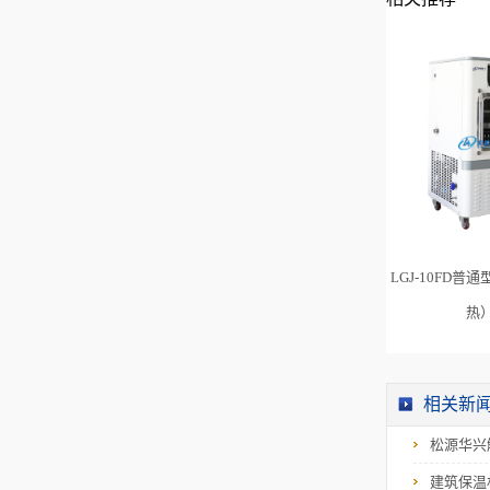
LGJ-10FD普通
热
相关新
松源华兴
建筑保温