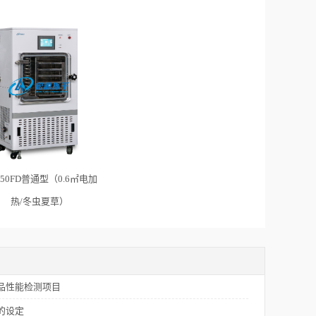
J-50FD普通型（0.6㎡电加
热/冬虫夏草）
品性能检测项目
的设定