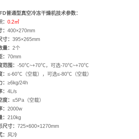
10FD普通型真空冷冻干燥机技术参数：
积：
0.2㎡
寸：
400×270mm
尺寸：
395×265mm
数量：
2个
距：
70mm
度范围：
-50℃~+70℃，可选-70℃~+70℃
度：
≤-60℃（空载），可选≤-80℃（空载）
力：
≥6kg/24h
率：
4L/s
空度：
≤5Pa（空载）
率：
2000w
量：
210kg
形尺寸：
725×600×1270mm
式：
风冷